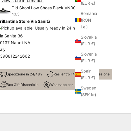
View store information
(EUR €)
Old Skool Low Shoes Black VN000D3HY281
Romania
40.5
(RON
rillantina Store Via Sanità
Lei)
Pickup available, Usually ready in 24 hours
ia Sanità 36
Slovakia
0137 Napoli NA
(EUR €)
taly
Slovenia
390812242662
(EUR €)
Spain
Spedizione in 24/48h
Resi entro 14 giorni dalla ricezione
(EUR €)
Box Gift Disponibile
Whatsapp per info taglie
Sweden
(SEK kr)