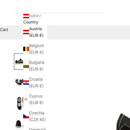
EUR €
Country
Austria
Cart
(EUR €)
Belgium
(EUR €)
Bulgaria
(EUR €)
Croatia
(EUR €)
Cyprus
(EUR €)
Czechia
(CZK Kč)
Denmark