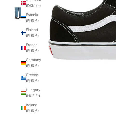
(DKK kr.)
Estonia
(EUR €)
Finland
(EUR €)
France
(EUR €)
Germany
(EUR €)
Greece
(EUR €)
Hungary
(HUF Ft)
Ireland
(EUR €)