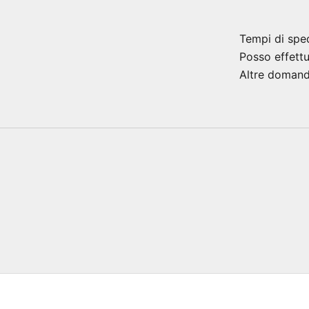
Tempi di spe
Posso effett
Altre doman