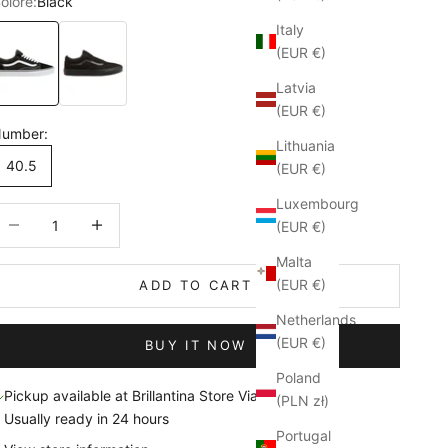
olore:
Black
Italy
lack
Black/Black
(EUR €)
Latvia
(EUR €)
umber:
Lithuania
40.5
(EUR €)
Luxembourg
ecrease quantity
Increase quantity
(EUR €)
Malta
(EUR €)
ADD TO CART
Netherlands
(EUR €)
BUY IT NOW
Poland
Pickup available at Brillantina Store Via Sanità
(PLN zł)
Usually ready in 24 hours
Portugal