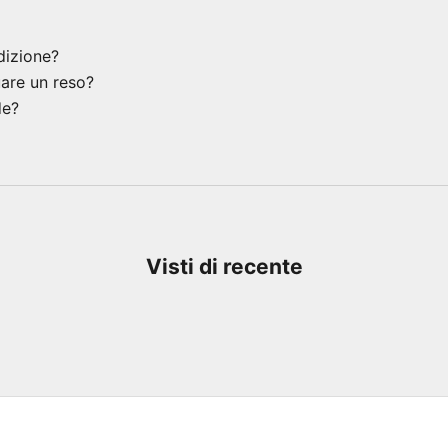
dizione?
uare un reso?
de?
Visti di recente