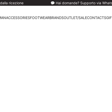
e
💬 Hai domande? Supporto via Whatsapp/Email
MAN
ACCESSORIES
FOOTWEAR
BRANDS
OUTLET/SALE
CONTACTS
GI