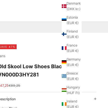
Denmark
(DKK kr.)
Estonia
(EUR €)
Finland
(EUR €)
France
SAVE 47%
(EUR €)
ans
Germany
(EUR €)
Old Skool Low Shoes Black
Greece
VN000D3HY281
(EUR €)
ale price
Regular price
47,25
€89,25
Hungary
(HUF Ft)
escription
Ireland
(EUR €)