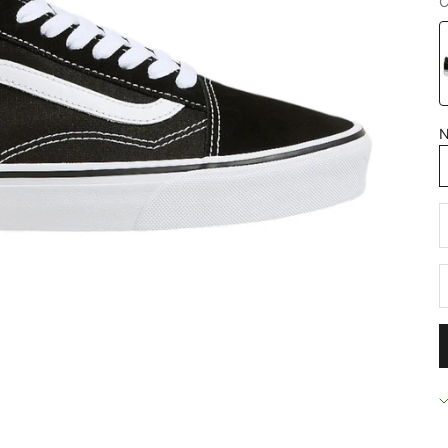
C
B
N
D