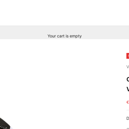
Your cart is empty
V
S
€
D