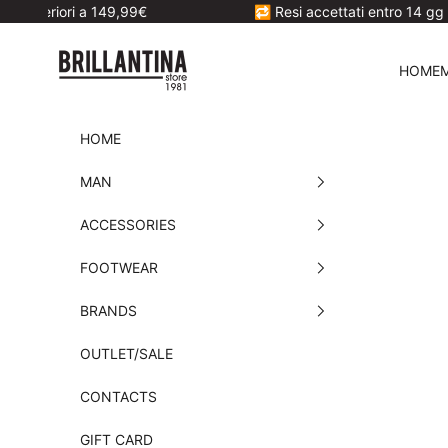
Skip to content
a 149,99€
🔁 Resi accettati entro 14 gg dalla ricezion
Brillantina Store
HOME
HOME
MAN
ACCESSORIES
FOOTWEAR
BRANDS
OUTLET/SALE
CONTACTS
GIFT CARD