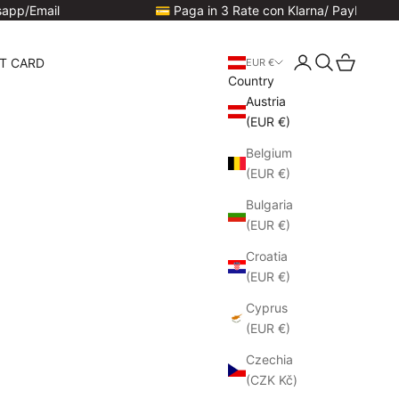
💳 Paga in 3 Rate con Klarna/ PayPal
🚚
Login
Search
Cart
FT CARD
EUR €
Country
Austria
(EUR €)
Belgium
(EUR €)
Bulgaria
(EUR €)
Croatia
(EUR €)
Cyprus
(EUR €)
Czechia
(CZK Kč)