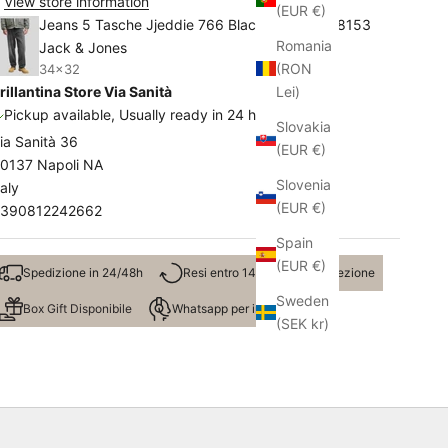
View store information
(EUR €)
Jeans 5 Tasche Jjeddie 766 Black Sand 12278153
Romania
Jack & Jones
(RON
34x32
rillantina Store Via Sanità
Lei)
Pickup available, Usually ready in 24 hours
Slovakia
ia Sanità 36
(EUR €)
0137 Napoli NA
Slovenia
taly
(EUR €)
390812242662
Spain
(EUR €)
Spedizione in 24/48h
Resi entro 14 giorni dalla ricezione
Sweden
Box Gift Disponibile
Whatsapp per info taglie
(SEK kr)