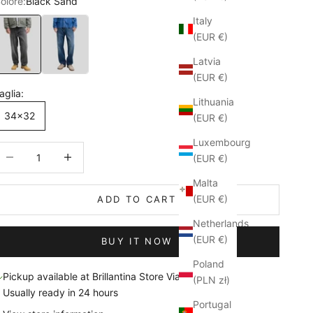
olore:
Black Sand
Italy
lack Sand
Blue Denim
(EUR €)
Latvia
(EUR €)
aglia:
Lithuania
34x32
(EUR €)
Luxembourg
ecrease quantity
Increase quantity
(EUR €)
Malta
(EUR €)
ADD TO CART
Netherlands
(EUR €)
BUY IT NOW
Poland
Pickup available at Brillantina Store Via Sanità
(PLN zł)
Usually ready in 24 hours
Portugal