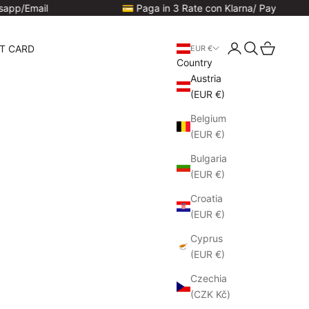
💳 Paga in 3 Rate con Klarna/ PayPal

Login
Search
Cart
FT CARD
EUR €
Country
Austria
(EUR €)
Belgium
(EUR €)
Bulgaria
(EUR €)
Croatia
(EUR €)
Cyprus
(EUR €)
Czechia
(CZK Kč)