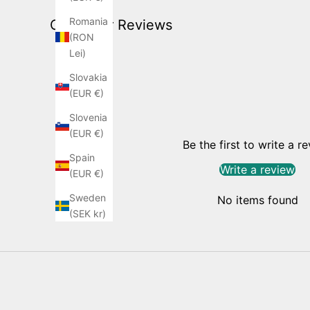
Romania
Customer Reviews
(RON
Lei)
Slovakia
(EUR €)
Slovenia
(EUR €)
Be the first to write a r
Spain
Write a review
(EUR €)
Sweden
No items found
(SEK kr)