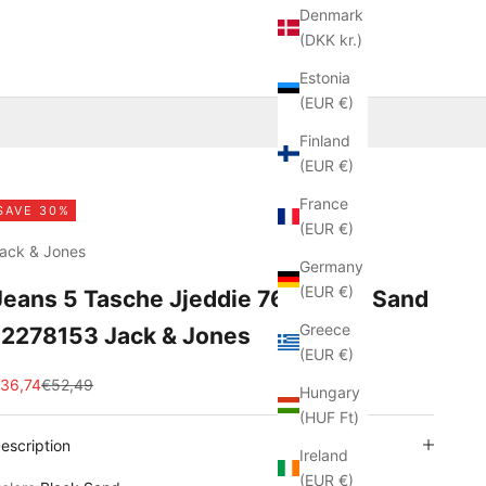
Denmark
(DKK kr.)
Estonia
(EUR €)
Finland
(EUR €)
France
SAVE 30%
(EUR €)
ack & Jones
Germany
(EUR €)
Jeans 5 Tasche Jjeddie 766 Black Sand
Greece
12278153 Jack & Jones
(EUR €)
ale price
Regular price
36,74
€52,49
Hungary
(HUF Ft)
escription
Ireland
(EUR €)