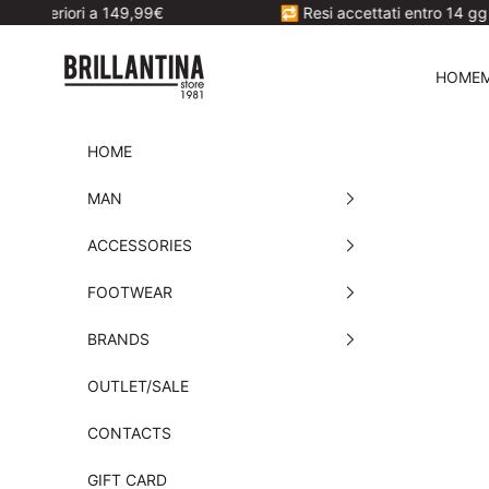
Skip to content
a 149,99€
🔁 Resi accettati entro 14 gg dalla ricezion
Brillantina Store
HOME
HOME
MAN
ACCESSORIES
FOOTWEAR
BRANDS
OUTLET/SALE
CONTACTS
GIFT CARD