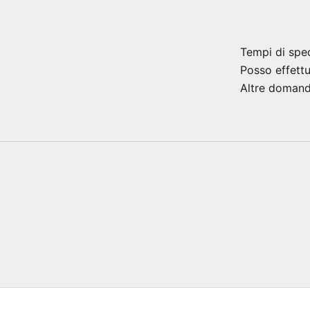
Tempi di spe
Posso effett
Altre doman