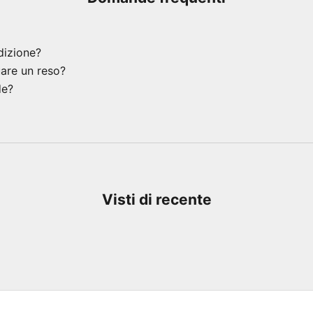
dizione?
uare un reso?
de?
Visti di recente