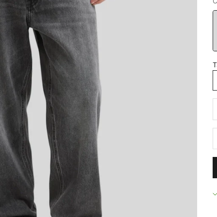
C
B
T
D