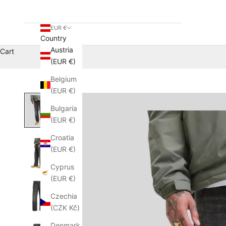
EUR €
Country
Austria
Cart
(EUR €)
Belgium
(EUR €)
Bulgaria
(EUR €)
Croatia
(EUR €)
Cyprus
(EUR €)
Czechia
(CZK Kč)
Denmark