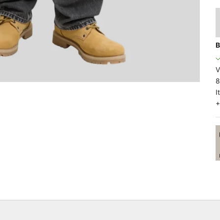
B
V
8
I
+