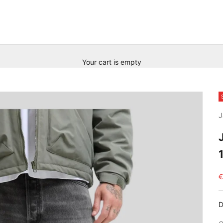
Your cart is empty
J
S
€
D