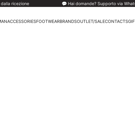
e
💬 Hai domande? Supporto via Whatsapp/Email
MAN
ACCESSORIES
FOOTWEAR
BRANDS
OUTLET/SALE
CONTACTS
GI