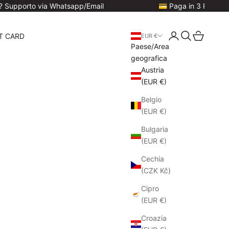
to via Whatsapp/Email
💳 Paga in 3 Rate con Klarna
Login
Cerca
Carrello
T CARD
EUR €
Paese/Area
geografica
Austria
(EUR €)
Belgio
(EUR €)
Bulgaria
(EUR €)
Cechia
(CZK Kč)
Cipro
(EUR €)
Croazia