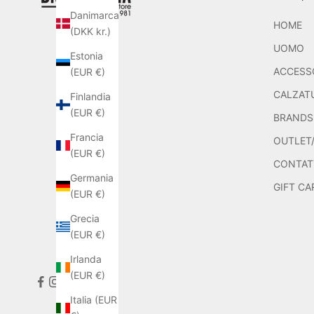
Danimarca
HOME
(DKK kr.)
UOMO
Estonia
ACCESS
(EUR €)
CALZAT
Finlandia
(EUR €)
BRANDS
Francia
OUTLET/
(EUR €)
CONTAT
Germania
GIFT CA
(EUR €)
Grecia
(EUR €)
Irlanda
(EUR €)
Italia (EUR