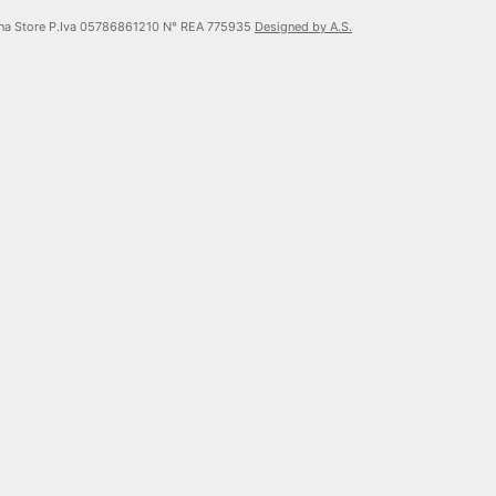
tina Store P.Iva 05786861210 N° REA 775935
Designed by A.S.