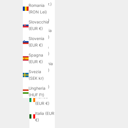
(DKK kr.)
Romania
(RON Lei)
Estonia
(EUR €)
Slovacchia
(EUR €)
Finlandia
(EUR €)
Slovenia
(EUR €)
Francia
(EUR €)
Spagna
(EUR €)
Germania
(EUR €)
Svezia
(SEK kr)
Grecia
(EUR €)
Ungheria
(HUF Ft)
Irlanda
(EUR €)
Italia (EUR
€)