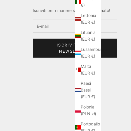
€)
Iscriviti per rimanere sempre aggiornato!
Lettonia
(EUR €)
Lituania
(EUR €)
ISCRIVITI ALLA
Lussemburgo
NEWSLETTER
(EUR €)
Malta
(EUR €)
Paesi
Bassi
(EUR €)
Polonia
(PLN zł)
Portogallo
(EUR €)