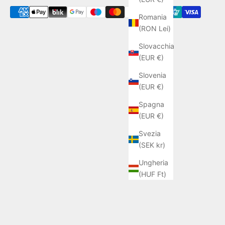
Romania
(RON Lei)
Slovacchia
(EUR €)
Slovenia
(EUR €)
Spagna
(EUR €)
Svezia
(SEK kr)
Ungheria
(HUF Ft)