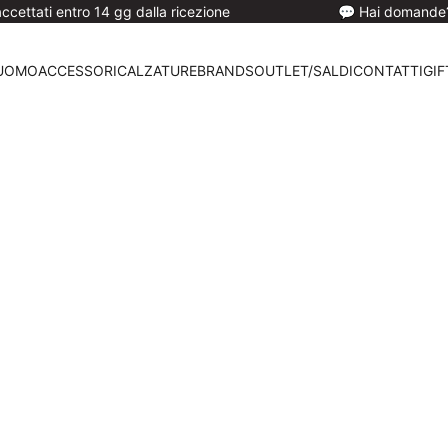
 entro 14 gg dalla ricezione
💬 Hai domande? Suppor
UOMO
ACCESSORI
CALZATURE
BRANDS
OUTLET/SALDI
CONTATTI
GIF