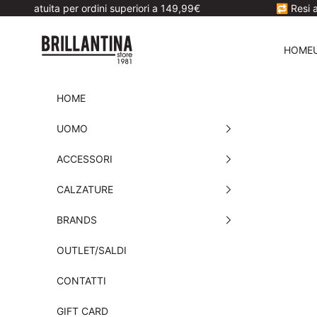
Vai al contenuto
uita per ordini superiori a 149,99€
🔁 Resi accettati
Brillantina Store
HOME
HOME
UOMO
ACCESSORI
CALZATURE
BRANDS
OUTLET/SALDI
CONTATTI
GIFT CARD