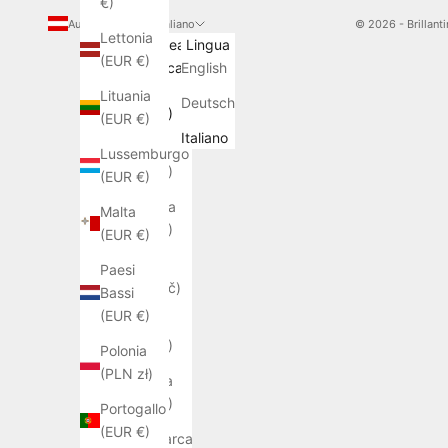
€)
Austria (EUR €)
Italiano
© 2026 - Brillan
Lettonia
Paese/Area
Lingua
(EUR €)
geografica
English
Austria
Lituania
Deutsch
(EUR €)
(EUR €)
Italiano
Belgio
Lussemburgo
(EUR €)
(EUR €)
Bulgaria
Malta
(EUR €)
(EUR €)
Cechia
Paesi
(CZK Kč)
Bassi
(EUR €)
Cipro
(EUR €)
Polonia
(PLN zł)
Croazia
(EUR €)
Portogallo
(EUR €)
Danimarca