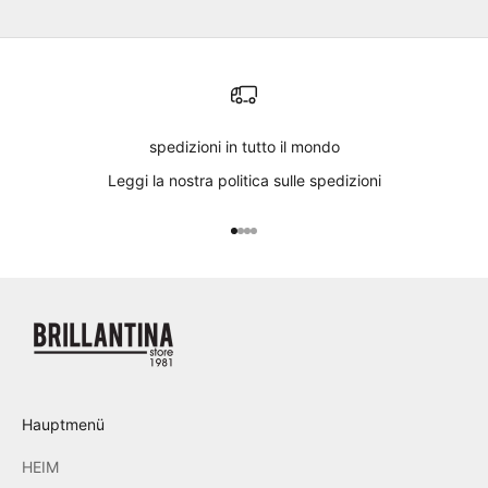
spedizioni in tutto il mondo
Leggi
la nostra politica sulle spedizioni
Gehe zu Element 1
Gehe zu Element 2
Gehe zu Element 3
Gehe zu Element 4
Hauptmenü
HEIM