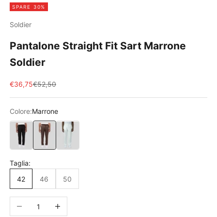
SPARE 30%
Soldier
Pantalone Straight Fit Sart Marrone
Soldier
Angebot
Regulärer Preis
€36,75
€52,50
Colore:
Marrone
Nero
Marrone
Bianco
Taglia:
42
46
50
Anzahl verringern
Anzahl erhöhen